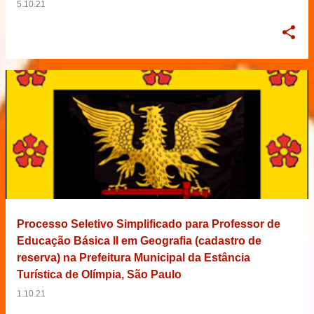
5.10.21
Processo Seletivo Simplificado para Professor de
Educação Básica II em Geografia (cadastro de
reserva) na Prefeitura Municipal da Estância
Turística de Olímpia, São Paulo
1.10.21