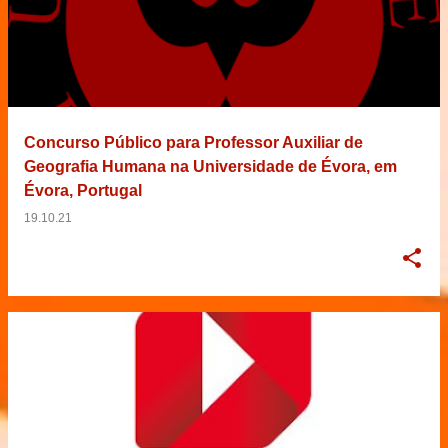
Concurso Público para Professor Auxiliar de
Geografia Humana na Universidade de Évora, em
Évora, Portugal
19.10.21