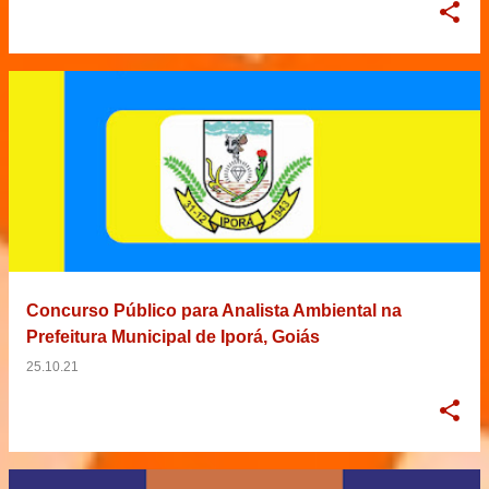
Concurso Público para Analista Ambiental na
Prefeitura Municipal de Iporá, Goiás
25.10.21