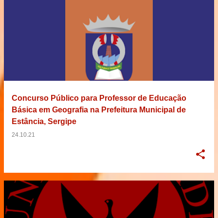
Concurso Público para Professor de Educação
Básica em Geografia na Prefeitura Municipal de
Estância, Sergipe
24.10.21