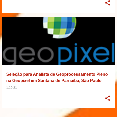
Seleção para Analista de Geoprocessamento Pleno
na Geopixel em Santana de Parnaíba, São Paulo
1.10.21