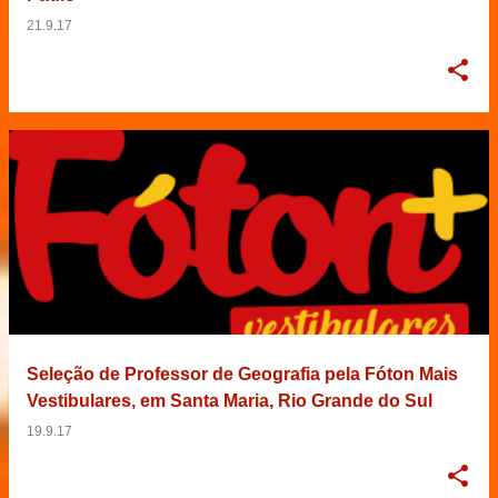
21.9.17
Seleção de Professor de Geografia pela Fóton Mais
Vestibulares, em Santa Maria, Rio Grande do Sul
19.9.17