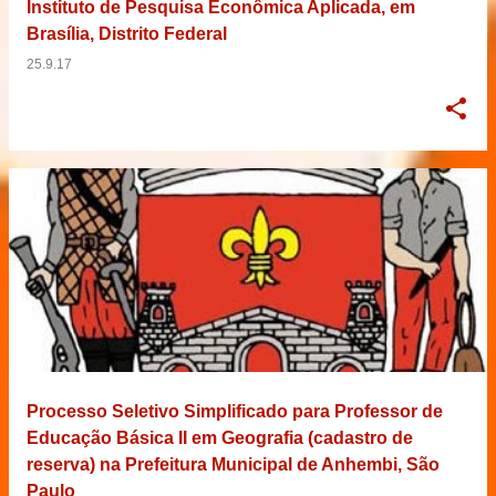
Instituto de Pesquisa Econômica Aplicada, em
Brasília, Distrito Federal
25.9.17
Processo Seletivo Simplificado para Professor de
Educação Básica II em Geografia (cadastro de
reserva) na Prefeitura Municipal de Anhembi, São
Paulo