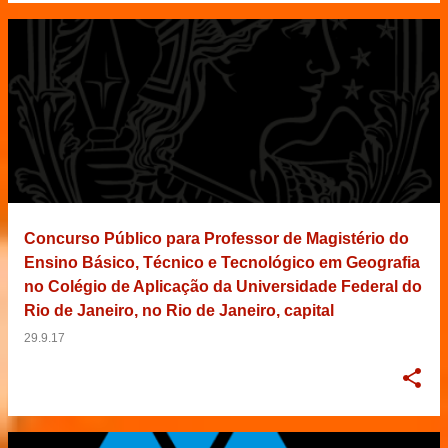
Concurso Público para Professor de Magistério do
Ensino Básico, Técnico e Tecnológico em Geografia
no Colégio de Aplicação da Universidade Federal do
Rio de Janeiro, no Rio de Janeiro, capital
29.9.17