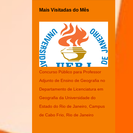
Mais Visitadas do Mês
Concurso Público para Professor
Adjunto de Ensino de Geografia no
Departamento de Licenciatura em
Geografia da Universidade do
Estado do Rio de Janeiro, Campus
de Cabo Frio, Rio de Janeiro