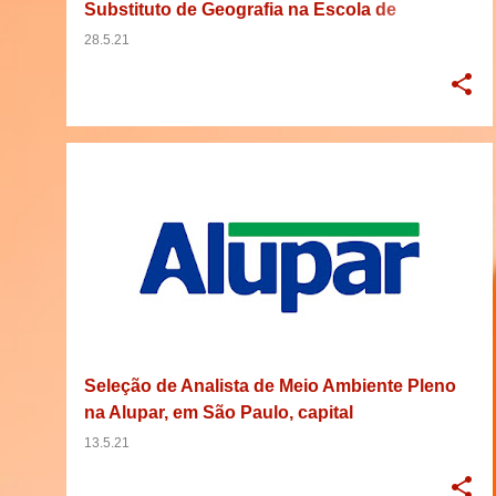
Substituto de Geografia na Escola de
Educação Básica e Profissional da
28.5.21
Universidade Federal de Minas Gerais, em
Belo Horizonte, Minas Gerais
28/05/2021
BACHARELADO
EMPREGO
+
5
Seleção de Analista de Meio Ambiente Pleno
na Alupar, em São Paulo, capital
13.5.21