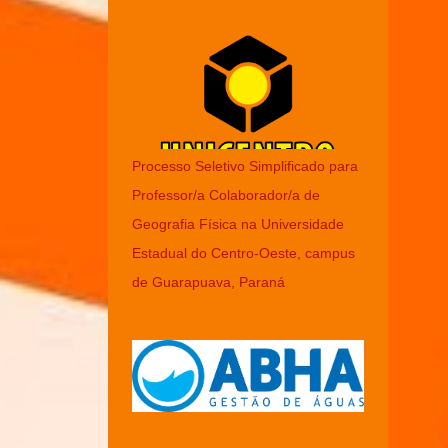
Processo Seletivo Simplificado para
Professor/a Colaborador/a de
Geografia Física na Universidade
Estadual do Centro-Oeste, campus
de Guarapuava, Paraná