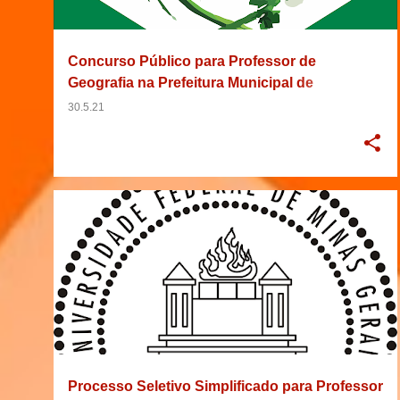
g
e
Concurso Público para Professor de
n
Geografia na Prefeitura Municipal de
s
Verdejante, Pernambuco
30.5.21
28/05/2021
EMPREGO
LICENCIATURA
+
6
Processo Seletivo Simplificado para Professor