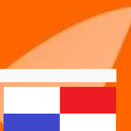
VER TODOS
31/05/2021
EMPREGO
LICENCIATURA
+
6