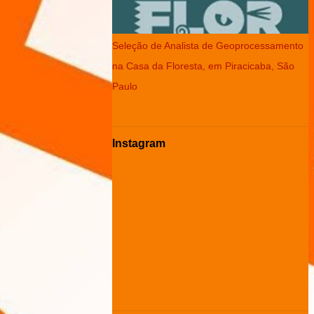
Seleção de Analista de Geoprocessamento
na Casa da Floresta, em Piracicaba, São
Paulo
Instagram