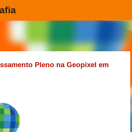
afia
Pular para o conteúdo principal
essamento Pleno na Geopixel em