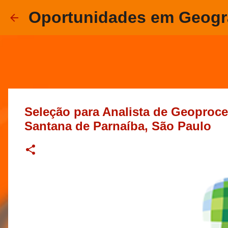
Oportunidades em Geogr
Seleção para Analista de Geoproc
Santana de Parnaíba, São Paulo