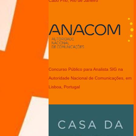
Cabo Frio, Rio de Janeiro
Concurso Público para Analista SIG na
Autoridade Nacional de Comunicações, em
Lisboa, Portugal