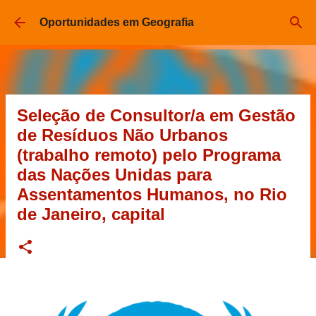
Pular para o conteúdo principal
Oportunidades em Geografia
Seleção de Consultor/a em Gestão
de Resíduos Não Urbanos
(trabalho remoto) pelo Programa
das Nações Unidas para
Assentamentos Humanos, no Rio
de Janeiro, capital