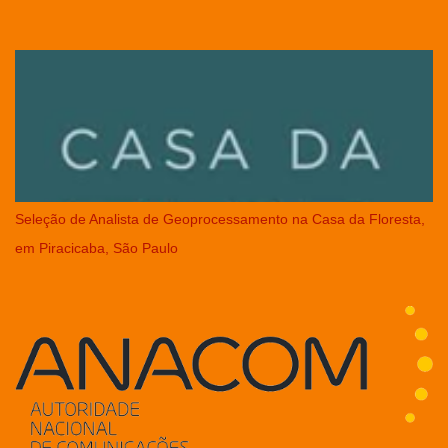
Seleção de Analista de Geoprocessamento na Casa da Floresta,
em Piracicaba, São Paulo