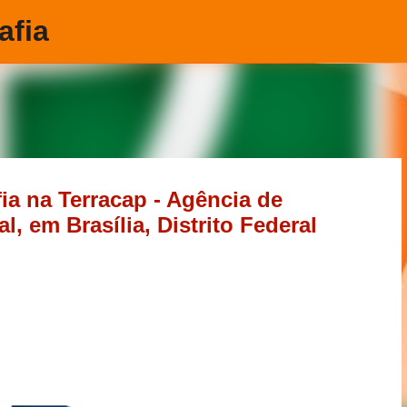
afia
Pular para o conteúdo principal
ia na Terracap - Agência de
, em Brasília, Distrito Federal