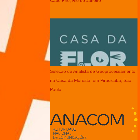
Cabo Frio, Rio de Janeiro
Seleção de Analista de Geoprocessamento
na Casa da Floresta, em Piracicaba, São
Paulo