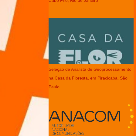
Cabo Frio, Rio de Janeiro
Seleção de Analista de Geoprocessamento
na Casa da Floresta, em Piracicaba, São
Paulo