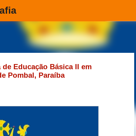
afia
Pular para o conteúdo principal
 de Educação Básica II em
 de Pombal, Paraíba