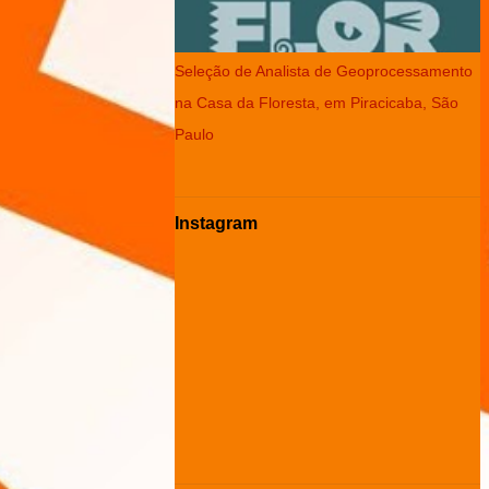
Seleção de Analista de Geoprocessamento
na Casa da Floresta, em Piracicaba, São
Paulo
Instagram