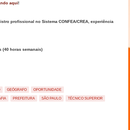
ando aqui
!
istro profissional no Sistema CONFEA/CREA, experiência
s (40 horas semanais)
O
GEÓGRAFO
OPORTUNIDADE
FIA
PREFEITURA
SÃO PAULO
TÉCNICO SUPERIOR