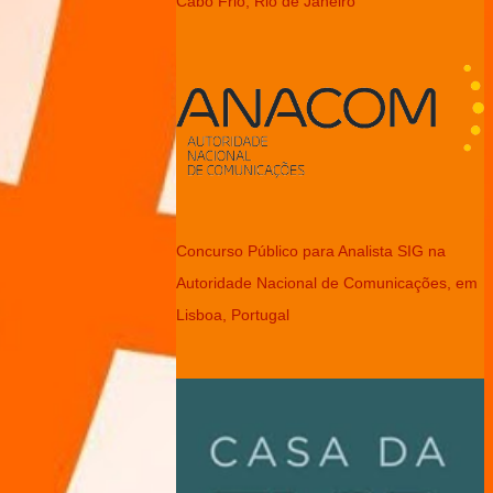
Cabo Frio, Rio de Janeiro
Concurso Público para Analista SIG na
Autoridade Nacional de Comunicações, em
Lisboa, Portugal