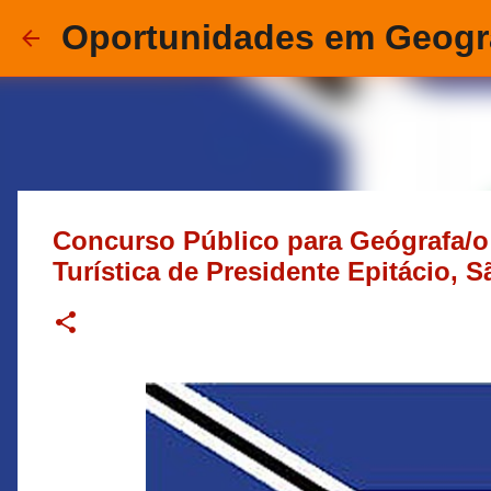
Oportunidades em Geogr
Concurso Público para Geógrafa/o 
Turística de Presidente Epitácio, 