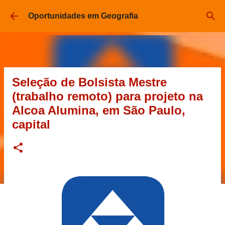
Pular para o conteúdo principal
Oportunidades em Geografia
Seleção de Bolsista Mestre
(trabalho remoto) para projeto na
Alcoa Alumina, em São Paulo,
capital