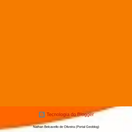
Tecnologia do Blogger
Nathan Belcavello de Oliveira (Portal Geoblog)