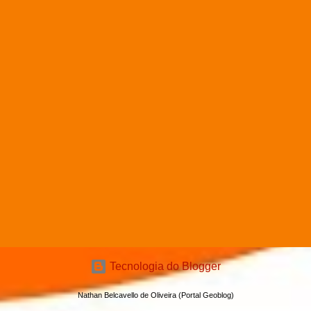
Tecnologia do Blogger
Nathan Belcavello de Oliveira (Portal Geoblog)