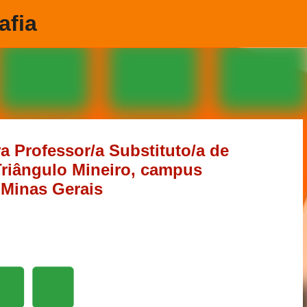
afia
Pular para o conteúdo principal
a Professor/a Substituto/a de
 Triângulo Mineiro, campus
 Minas Gerais