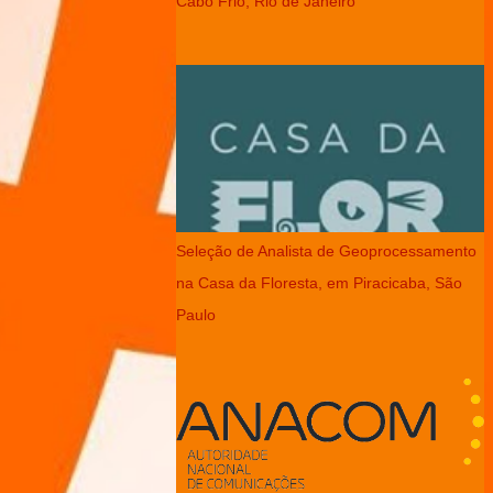
Cabo Frio, Rio de Janeiro
Seleção de Analista de Geoprocessamento
na Casa da Floresta, em Piracicaba, São
Paulo