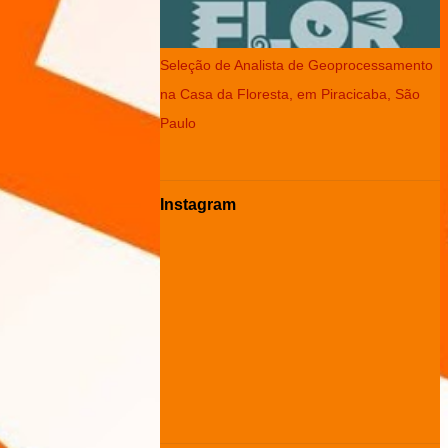
Seleção de Analista de Geoprocessamento
na Casa da Floresta, em Piracicaba, São
Paulo
Instagram