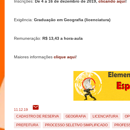
Inscrições:
De 4 a 16 de dezembro de 2019,
clicando aqui
!
Exigência:
Graduação em Geografia (licenciatura)
Remuneração:
R$ 13,43 a hora-aula
Maiores informações
clique aqui
!
11.12.19
CADASTRO DE RESERVA
GEOGRAFIA
LICENCIATURA
OP
PREFEITURA
PROCESSO SELETIVO SIMPLIFICADO
PROFESS