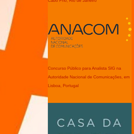
Cabo Frio, Rio de Janeiro
Concurso Público para Analista SIG na
Autoridade Nacional de Comunicações, em
Lisboa, Portugal