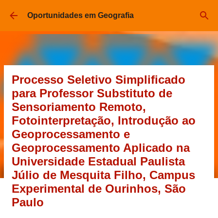
Pular para o conteúdo principal
Oportunidades em Geografia
Processo Seletivo Simplificado
para Professor Substituto de
Sensoriamento Remoto,
Fotointerpretação, Introdução ao
Geoprocessamento e
Geoprocessamento Aplicado na
Universidade Estadual Paulista
Júlio de Mesquita Filho, Campus
Experimental de Ourinhos, São
Paulo