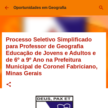
Pular para o conteúdo principal
Oportunidades em Geografia
Processo Seletivo Simplificado
para Professor de Geografia
Educação de Jovens e Adultos e
de 6º a 9º Ano na Prefeitura
Municipal de Coronel Fabriciano,
Minas Gerais