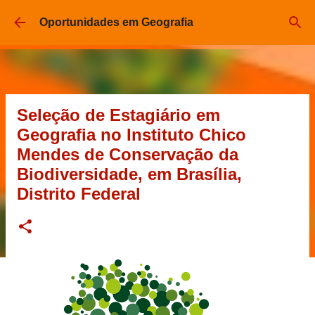
Pular para o conteúdo principal
Oportunidades em Geografia
Seleção de Estagiário em
Geografia no Instituto Chico
Mendes de Conservação da
Biodiversidade, em Brasília,
Distrito Federal