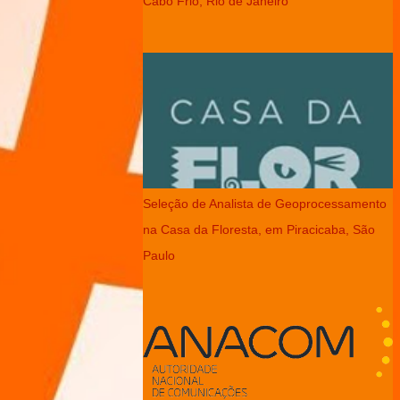
Cabo Frio, Rio de Janeiro
Seleção de Analista de Geoprocessamento
na Casa da Floresta, em Piracicaba, São
Paulo